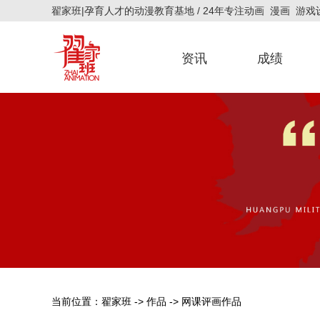
翟家班|孕育人才的动漫教育基地 / 24年专注动画 漫画 游
资讯
成绩
官方新闻
艺考资讯
官方公告
招生简章
研究生成绩
校考成绩
联考成绩
当前位置：
翟家班
->
作品
->
网课评画作品