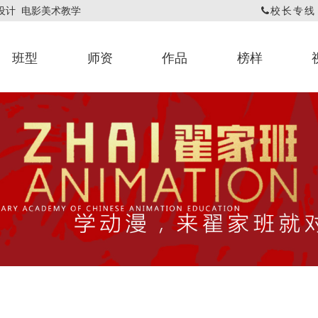
戏设计 电影美术教学
校长专线：1
班型
师资
作品
榜样
动漫专业教师
翟翌翚
基础课程作品
网课评画作品
漫画作品
依校
动漫
官