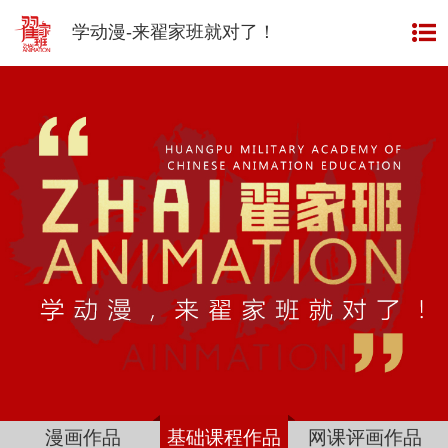
资讯
INFORMATION
学动漫-来翟家班就对了！
榜样
EXAMPLE
成绩
ACHIEVEMENT
班型
CLASS TYPE
视频
VIDEO
作品
WORKS
师资
TEACHERS
翟家班
网校
ONLINE SCHOOL
关于
翟家班
ABOUT US
漫画作品
基础课程作品
网课评画作品