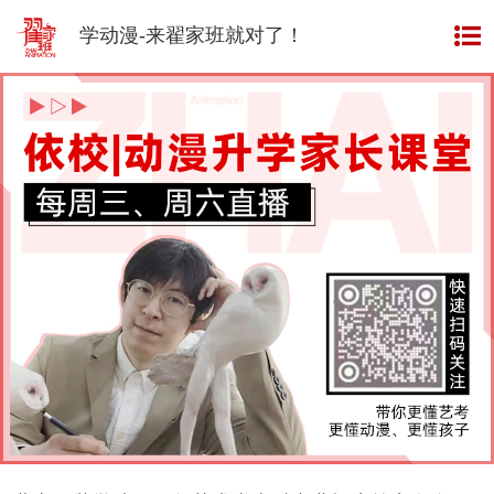
资讯
INFORMATION
学动漫-来翟家班就对了！
榜样
EXAMPLE
成绩
ACHIEVEMENT
班型
CLASS TYPE
视频
VIDEO
作品
WORKS
师资
TEACHERS
翟家班
网校
ONLINE SCHOOL
关于
翟家班
ABOUT US