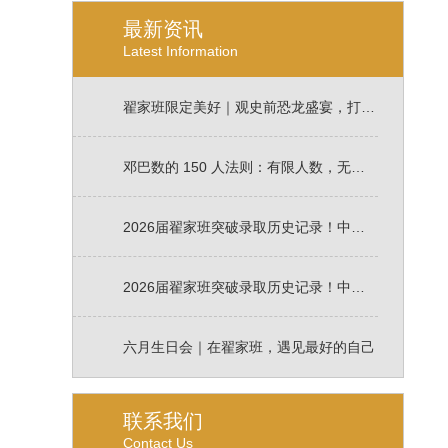
最新资讯
Latest Information
翟家班限定美好｜观史前恐龙盛宴，打卡798，烧烤K歌+暖心生日会，不负热烈青春！
邓巴数的 150 人法则：有限人数，无限近距离教学陪伴
2026届翟家班突破录取历史记录！中传北电录取率高达 45.8％！各大艺术名校录取高达92.3%。用成绩印证硬核实力！
2026届翟家班突破录取历史记录！中传北电录取率高达 45％！用成绩印证硬核实力！
六月生日会｜在翟家班，遇见最好的自己
联系我们
Contact Us