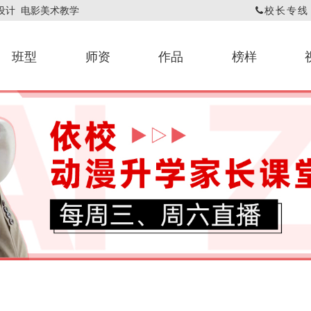
戏设计 电影美术教学
校长专线：1
班型
师资
作品
榜样
动漫专业教师
翟翌翚
基础课程作品
网课评画作品
漫画作品
依校
动漫
官