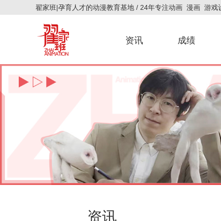
翟家班|孕育人才的动漫教育基地 / 24年专注动画 漫画 游
资讯
成绩
官方新闻
艺考资讯
官方公告
招生简章
研究生成绩
校考成绩
联考成绩
资讯